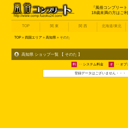
『風俗コンプリート
18歳未満の方はご
TOP
関 東
関 西
北海道/東北
TOP
»
四国エリア
»
高知県
» そのた
高知県 ショップ一覧 【 そのた 】
料
･･ システム料金
オ
･･ オ
登録データはございません・・・